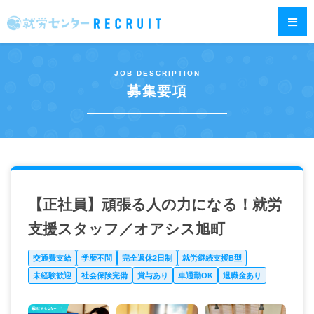
JOB DESCRIPTION
募集要項
【正社員】頑張る人の力になる！就労
支援スタッフ／オアシス旭町
交通費支給
学歴不問
完全週休2日制
就労継続支援B型
未経験歓迎
社会保険完備
賞与あり
車通勤OK
退職金あり