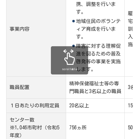
携、調整を行いま
す。
雇用
地域住民のボランテ
宅障
事業内容
ィア育成を行いま
訓練
す。
入浴
施し
障害に対する理解促
進を図るための普及
啓発等の事業を実施
します。
scrollable
精神保健福祉士等の専
職員配置
3名
門職員と3名以上の職員
１日あたりの利用定員
20名以上
15
センター数
※1,046市町村（令和5
756ヵ所
504
年度）